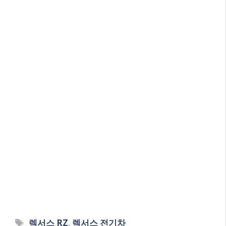
Tags
렉서스 RZ
,
렉서스 전기차